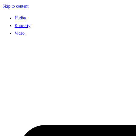
Skip to content
Hudba
Koncerty
Video